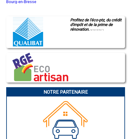
Bourg-en-Bresse
Saint-Quentin
Montluçon
Manosque
Profitez de l'éco-ptz, du crédit
Gap
d'impôt et de la prime de
Nice
rénovation.
Annonay
N°E157671
Charleville-Mézières
Pamiers
Troyes
Narbonne
Rodez
Marseille
Caen
Aurillac
Angoulême
La Rochelle
Bourges
Brive-la-Gaillarde
Dijon
NOTRE PARTENAIRE
Saint-Brieuc
Guéret
Périgueux
Besançon
Valence
Évreux
Chartres
Brest
Nîmes
Toulouse