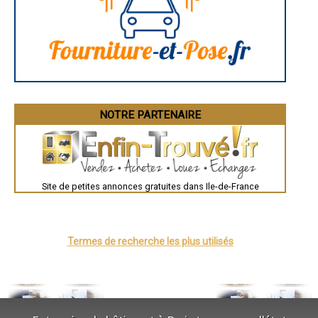
Chartres
Brest
Nîmes
Toulouse
Auch
Bordeaux
Montpellier
Rennes
Châteauroux
Tours
Grenoble
NOTRE PARTENAIRE
Dole
Mont-de-Marsan
Blois
Saint-Étienne
Le Puy-en-Velay
Nantes
Orléans
Site de petites annonces gratuites dans Ile-de-France
Cahors
Agen
Mende
Angers
Cherbourg-Octeville
Termes de recherche les plus utilisés
Reims
Saint-Dizier
Laval
Nancy
Verdun
Lorient
Metz