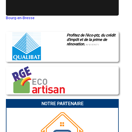
Bourg-en-Bresse
Saint-Quentin
Montluçon
Manosque
Profitez de l'éco-ptz, du crédit
Gap
d'impôt et de la prime de
Nice
rénovation.
Annonay
N°E157671
Charleville-Mézières
Pamiers
Troyes
Narbonne
Rodez
Marseille
Caen
Aurillac
Angoulême
La Rochelle
Bourges
Brive-la-Gaillarde
Dijon
NOTRE PARTENAIRE
Saint-Brieuc
Guéret
Périgueux
Besançon
Valence
Évreux