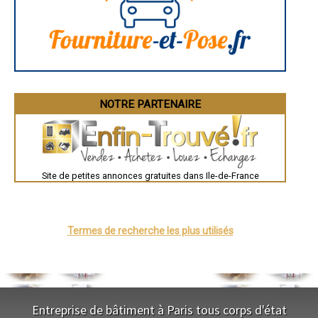
Brest
Nîmes
Toulouse
Auch
Bordeaux
Montpellier
Rennes
Châteauroux
Tours
Grenoble
NOTRE PARTENAIRE
Dole
Mont-de-Marsan
Blois
Saint-Étienne
Le Puy-en-Velay
Nantes
Orléans
Site de petites annonces gratuites dans Ile-de-France
Cahors
Agen
Mende
Angers
Cherbourg-Octeville
Termes de recherche les plus utilisés
Reims
Saint-Dizier
Laval
Nancy
Verdun
Lorient
Metz
Entreprise de bâtiment à Paris tous corps d'état
Nevers