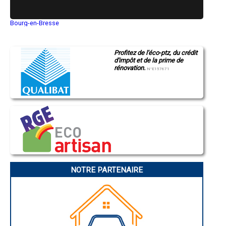
Bourg-en-Bresse
Saint-Quentin
Montluçon
Manosque
Profitez de l'éco-ptz, du crédit
Gap
d'impôt et de la prime de
Nice
rénovation.
Annonay
N°E157671
Charleville-Mézières
Pamiers
Troyes
Narbonne
Rodez
Marseille
Caen
Aurillac
Angoulême
La Rochelle
Bourges
Brive-la-Gaillarde
Dijon
NOTRE PARTENAIRE
Saint-Brieuc
Guéret
Périgueux
Besançon
Valence
Évreux
Chartres