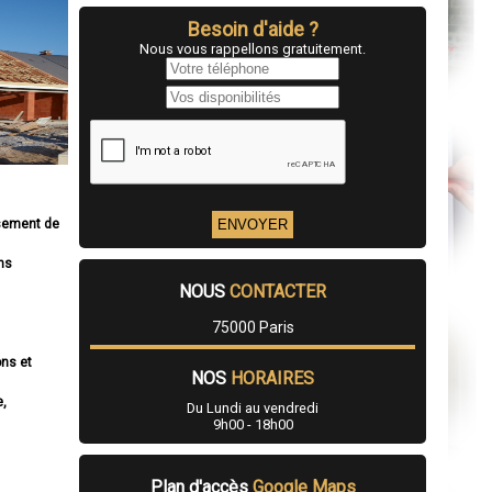
Besoin d'aide ?
Nous vous rappellons gratuitement.
ssement de
ns
NOUS
CONTACTER
75000 Paris
ons et
NOS
HORAIRES
e,
Du Lundi au vendredi
9h00 - 18h00
Plan d'accès
Google Maps