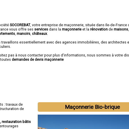
ociété
SOCOREBAT
,
votre entreprise de maçonnerie
, située dans Ile-de-France 
rance vous offre ses
services
dans la
maçonnerie
et la
rénovation
de
maisons
rtements
,
manoirs
,
châteaux
.
 travaillons essentiellement avec des agences immobilières, des architectes 
culiers.
sitez pas à nous contacter pour plus d'informations, nous sommes à votre di
 toutes
demandes de devis maçonnerie
s : travaux de
Maçonnerie Bio-brique
tructuration de
e, restauration bâtis
, entourages