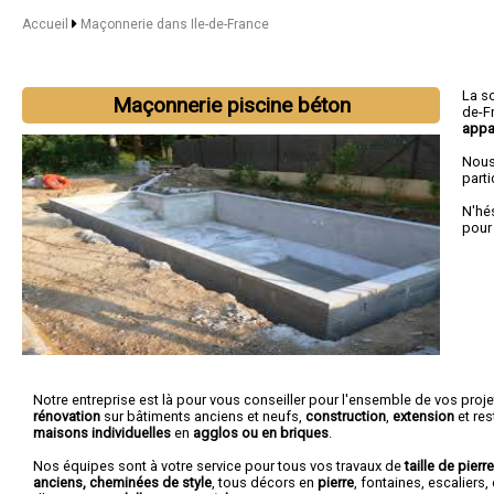
Accueil
Maçonnerie dans Ile-de-France
La s
Maçonnerie piscine béton
de-F
appa
Nous
parti
N'hé
pour
Notre entreprise est là pour vous conseiller pour l'ensemble de vos projet
rénovation
sur bâtiments anciens et neufs,
construction
,
extension
et res
maisons individuelles
en
agglos ou en briques
.
Nos équipes sont à votre service pour tous vos travaux de
taille de pierr
anciens, cheminées de style
, tous décors en
pierre
, fontaines, escaliers