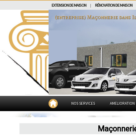
EXTENSION DE MAISON
RÉNOVATION DE MAISON
|
(entreprise) Maçonnerie dans
I
NOS SERVICES
AMELIORATION 
Maçonnerie