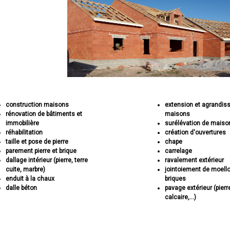
construction maisons
extension et agrandi
rénovation de bâtiments et
maisons
immobilière
surélévation de maiso
réhabilitation
création d'ouvertures
taille et pose de pierre
chape
parement pierre et brique
carrelage
dallage intérieur (pierre, terre
ravalement extérieur
cuite, marbre)
jointoiement de moell
enduit à la chaux
briques
dalle béton
pavage extérieur (pierr
calcaire,...)