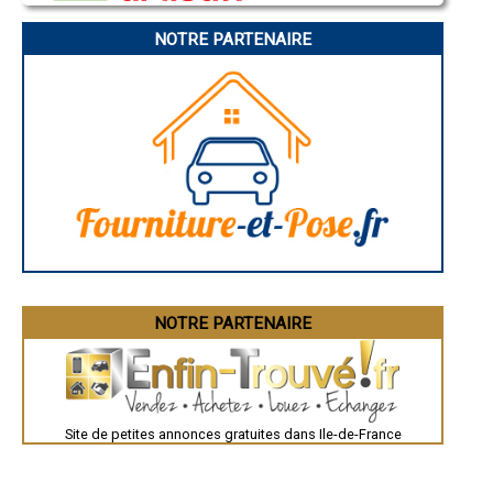
Brive-la-Gaillarde
Dijon
NOTRE PARTENAIRE
Saint-Brieuc
Guéret
Périgueux
Besançon
Valence
Évreux
Chartres
Brest
Nîmes
Toulouse
Auch
Bordeaux
Montpellier
Rennes
Châteauroux
Tours
Grenoble
NOTRE PARTENAIRE
Dole
Mont-de-Marsan
Blois
Saint-Étienne
Le Puy-en-Velay
Nantes
Orléans
Site de petites annonces gratuites dans Ile-de-France
Cahors
Agen
Mende