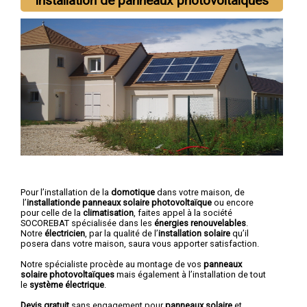
Installation de panneaux photovoltaiques
Pour l’installation de la
domotique
dans votre maison, de
l’
installationde panneaux solaire photovoltaïque
ou encore
pour celle de la
climatisation
, faites appel à la société
SOCOREBAT spécialisée dans les
énergies renouvelables
.
Notre
électricien
, par la qualité de l’
installation solaire
qu’il
posera dans votre maison, saura vous apporter satisfaction.
Notre spécialiste procède au montage de vos
panneaux
solaire photovoltaïques
mais également à l’installation de tout
le
système électrique
.
Devis gratuit
sans engagement pour
panneaux solaire
et