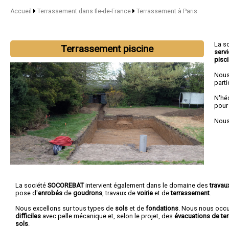
Accueil
Terrassement dans Ile-de-France
Terrassement à Paris
La s
Terrassement piscine
serv
pisc
Nous
parti
N'hé
pour
Nous 
La société
SOCOREBAT
intervient également dans le domaine des
travau
pose d'
enrobés
de
goudrons
, travaux de
voirie
et de
terrassement
.
Nous excellons sur tous types de
sols
et de
fondations
. Nous nous oc
difficiles
avec pelle mécanique et, selon le projet, des
évacuations de ter
sols
.