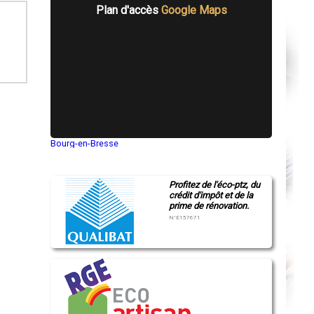
Plan d'accès
Google Maps
Bourg-en-Bresse
Saint-Quentin
Montluçon
Manosque
Profitez de l'éco-ptz, du
Gap
crédit d'impôt et de la
Nice
prime de rénovation.
Annonay
Charleville-Mézières
N°E157671
Pamiers
Troyes
Narbonne
Rodez
Marseille
Caen
Aurillac
Angoulême
La Rochelle