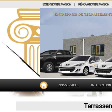
EXTENSION DE MAISON
RÉNOVATION DE MAISON
|
Entreprise de terrassement
NOS SERVICES
AMELIORATION 
Terrassem