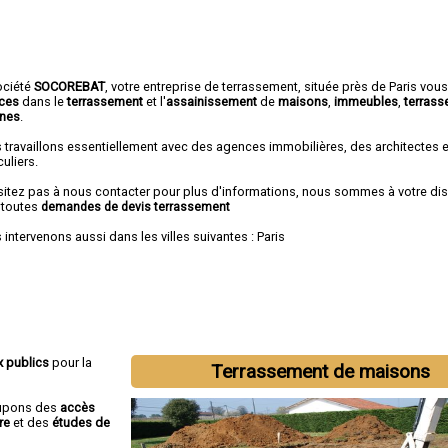
ociété
SOCOREBAT
,
votre entreprise de terrassement
, située près de Paris vou
ices
dans le
terrassement
et l'
assainissement
de
maisons
,
immeubles
,
terrass
ines
.
 travaillons essentiellement avec des agences immobilières, des architectes 
culiers.
sitez pas à nous contacter pour plus d'informations, nous sommes à votre di
 toutes
demandes de devis terrassement
intervenons aussi dans les villes suivantes :
Paris
x publics
pour la
Terrassement de maisons
cupons des
accès
re
et des
études de