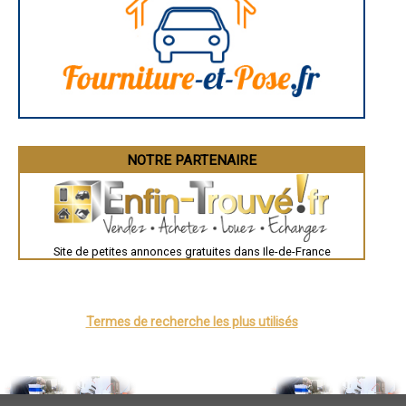
Évreux
Chartres
Brest
Nîmes
Toulouse
Auch
Bordeaux
Montpellier
Rennes
Châteauroux
Tours
Grenoble
NOTRE PARTENAIRE
Dole
Mont-de-Marsan
Blois
Saint-Étienne
Le Puy-en-Velay
Nantes
Orléans
Site de petites annonces gratuites dans Ile-de-France
Cahors
Agen
Mende
Angers
Cherbourg-Octeville
Termes de recherche les plus utilisés
Reims
Saint-Dizier
Laval
Nancy
Verdun
Lorient