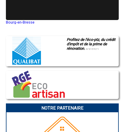
Bourg-en-Bresse
Saint-Quentin
Montluçon
Manosque
Profitez de l'éco-ptz, du crédit
Gap
d'impôt et de la prime de
Nice
rénovation.
Annonay
N°E157671
Charleville-Mézières
Pamiers
Troyes
Narbonne
Rodez
Marseille
Caen
Aurillac
Angoulême
La Rochelle
Bourges
Brive-la-Gaillarde
Dijon
NOTRE PARTENAIRE
Saint-Brieuc
Guéret
Périgueux
Besançon
Valence