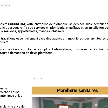
 à Paris
ociété
SOCOREBAT
,
votre entreprise de plomberie
, se déplace sur le secteur d
rons pour vous offrir ses
services
en
plomberie, chauffage
et en
installation de
de
maisons
,
appartements
,
manoirs
,
châteaux
.
 travaillons essentiellement avec des agences immobilières, des architectes 
culiers.
sitez pas à nous contacter pour plus d'informations, nous sommes à votre di
 toutes
demandes de devis plomberie.
intervenons aussi dans les villes suivantes :
Paris
les
, à
Plomberie sanitaires
tervenons aussi
intenance
et les
re
, dans le style de