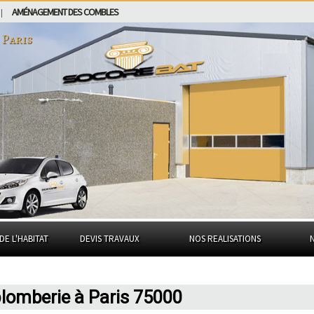
AMÉNAGEMENT DES COMBLES
|
à
Paris
DE L'HABITAT
DEVIS TRAVAUX
NOS REALISATIONS
plomberie à Paris 75000