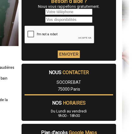
Besoin d'aide ?
Nous vous rappellons gratuitement.
haudières
NOUS
CONTACTER
 bain
SOCOREBAT
75000 Paris
de la
NOS
HORAIRES
Du Lundi au vendredi
9h00 - 18h00
Plan d'accès
Google Maps