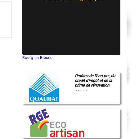
Bourg-en-Bresse
Saint-Quentin
Montluçon
Manosque
Profitez de l'éco-ptz, du
Gap
crédit d'impôt et de la
Nice
prime de rénovation.
Annonay
Charleville-Mézières
N°E157671
Pamiers
Troyes
Narbonne
Rodez
Marseille
Caen
Aurillac
Angoulême
La Rochelle
Bourges