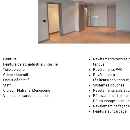
Peinture
Revêtements textiles 
Peinture de sol industriel / Résine
tendus
Toile de verre
Revêtements PVC
Grésé décoratif
Revêtements
Enduit décoratif
résilients(caoutchouc,
Staff
Systèmes douches
Cloison, Plâtrerie, Menuiserie
Revêtements sols spor
Vitrification parquet escaliers
Rénovation de toiture,
Démoussage, peinture
Ravalement de façad
Peinture sur bardage