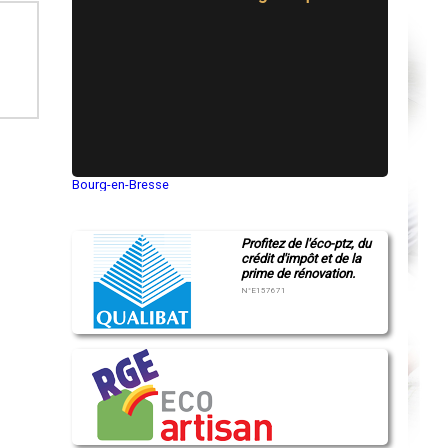
Bourg-en-Bresse
Saint-Quentin
Montluçon
Manosque
Profitez de l'éco-ptz, du
Gap
crédit d'impôt et de la
Nice
prime de rénovation.
Annonay
Charleville-Mézières
N°E157671
Pamiers
Troyes
Narbonne
Rodez
Marseille
Caen
Aurillac
Angoulême
La Rochelle
Bourges