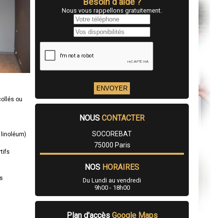
Besoin d'aide ?
Nous vous rappellons gratuitement.
collés ou
NOUS
CONTACTER
SOCOREBAT
 linoléum)
75000 Paris
tifs
NOS
HORAIRES
es
Du Lundi au vendredi
9h00 - 18h00
Plan d'accès
Google Maps