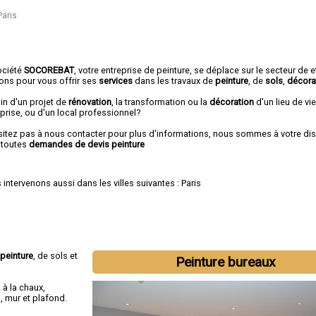
Paris
ociété
SOCOREBAT
,
votre entreprise de peinture,
se déplace sur le secteur de e
rons pour vous offrir ses
services
dans les travaux de
peinture
, de
sols
,
décora
in d'un projet de
rénovation
, la transformation ou la
décoration
d'un lieu de vie
prise, ou d'un local professionnel?
sitez pas à nous contacter pour plus d'informations, nous sommes à votre di
 toutes
demandes de devis peinture
intervenons aussi dans les villes suivantes :
Paris
peinture
, de sols et
Peinture bureaux
 à la chaux,
, mur et plafond.